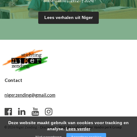
- Blaise Gaïtou (* 1972 - † 2024) -
Lees verhalen uit Niger
Contact
nigerzending@gmail.com
Deze website maakt gebruik van cookies voor tracking en
© 2026 Niger Zending -
Disclaimer
-
Website realisatie door Vanderperk Groep
analyse.
Lees verder