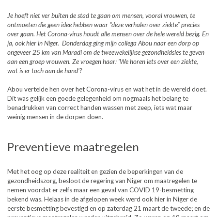
Je hoeft niet ver buiten de stad te gaan om mensen, vooral vrouwen, te
ontmoeten die geen idee hebben waar
“deze verhalen over ziekte” precies
over gaan. Het Corona-virus houdt alle mensen over de hele wereld bezig.
En
ja, ook hier in Niger. Donderdag ging mijn collega Abou naar een dorp op
ongeveer 25 km van Maradi om
de tweewekelijkse gezondheidsles te geven
aan een groep vrouwen. Ze vroegen haar: 'We horen iets over een
ziekte,
wat is er toch aan de hand'?
Abou vertelde hen over het Corona-virus en wat het in de wereld doet.
Dit was gelijk een goede gelegenheid om nogmaals het belang te
benadrukken van correct handen wassen met zeep, iets wat maar
weinig mensen in de dorpen doen.
Preventieve maatregelen
Met het oog op deze realiteit en gezien de beperkingen van de
gezondheidszorg, besloot de regering van Niger om maatregelen te
nemen voordat er zelfs maar een geval van COVID 19-besmetting
bekend was. Helaas in de afgelopen week werd ook hier in Niger de
eerste besmetting bevestigd en op zaterdag 21 maart de tweede; en de