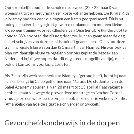
Oorspronkelijk zouden de scholen deze week (22 - 28 maart) van
woensdag tot en met vrijdag een korte vakantie hebben. De King’s Kids
in Niamey hadden voor die dagen een kamp georganiseerd. Dit is nu
ook geannuleerd. Tegelijkertijd waren er plannen om met een kleine
groep een training voor jeugdleiders van Quartier Libre (kinderclub) te
houden. We hoopten dat dit nog door zou kunnen gaan; maar de dag
na het schrijven van deze tekst is ook dit geannuleerd. O.a. voor deze
training reisde Blaise zaterdag (21 maart) naar Niamey. Hij was ook van
plan om daar zijn visum te regelen voor ons geplande bezoek aan
Nederland in juli (we hopen dat dit nog steeds mogelijk zal zijn), maar
ook dit kantoor is voorlopig gesloten.
Als Blaise zijn werkzaamheden in Niamey afgerond heeft, komt hij naar
huis en brengt hij Caleb gelijk mee naar Maradi. De studenten van de
Sahel Academy zouden al van 28 maart tot 13 april al Paasvakantie
hebben, maar vanwege de preventieve maatregelen ivm het Corona-
virus zijn ze een week eerder vrij en hebben ze nu drie weken vakantie.
(Afhankelijk van hoe de situatie zich verder ontwikkelt.)
Gezondheidsonderwijs in de dorpen