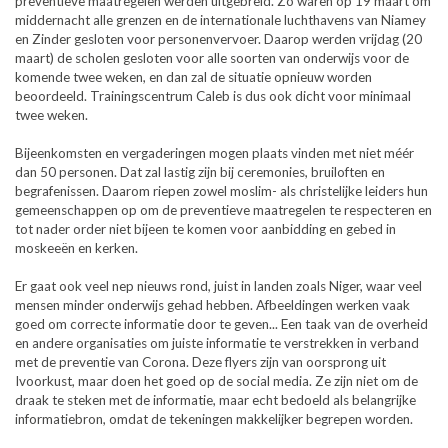
preventieve maatregelen werden uitgebreid. Zo waren op 19 maart om
middernacht alle grenzen en de internationale luchthavens van Niamey
en Zinder gesloten voor personenvervoer. Daarop werden vrijdag (20
maart) de scholen gesloten voor alle soorten van onderwijs voor de
komende twee weken, en dan zal de situatie opnieuw worden
beoordeeld. Trainingscentrum Caleb is dus ook dicht voor minimaal
twee weken.
Bijeenkomsten en vergaderingen mogen plaats vinden met niet méér
dan 50 personen. Dat zal lastig zijn bij ceremonies, bruiloften en
begrafenissen. Daarom riepen zowel moslim- als christelijke leiders hun
gemeenschappen op om de preventieve maatregelen te respecteren en
tot nader order niet bijeen te komen voor aanbidding en gebed in
moskeeën en kerken.
Er gaat ook veel nep nieuws rond, juist in landen zoals Niger, waar veel
mensen minder onderwijs gehad hebben. Afbeeldingen werken vaak
goed om correcte informatie door te geven... Een taak van de overheid
en andere organisaties om juiste informatie te verstrekken in verband
met de preventie van Corona. Deze flyers zijn van oorsprong uit
Ivoorkust, maar doen het goed op de social media. Ze zijn niet om de
draak te steken met de informatie, maar echt bedoeld als belangrijke
informatiebron, omdat de tekeningen makkelijker begrepen worden.