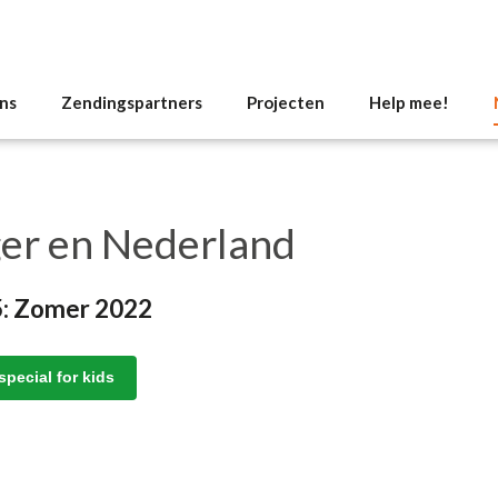
ns
Zendingspartners
Projecten
Help mee!
ger en Nederland
5: Zomer 2022
special for kids