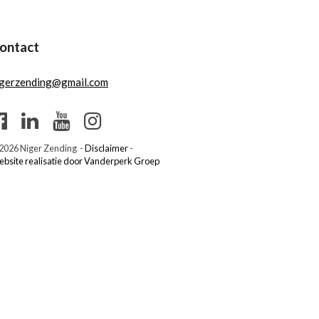
ontact
igerzending@gmail.com
2026 Niger Zending -
Disclaimer
-
bsite realisatie door Vanderperk Groep