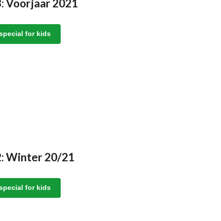
: Voorjaar 2021
special for kids
2: Winter 20/21
special for kids