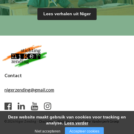
Lees verhalen uit Niger
Contact
nigerzending@gmail.com
Deze website maakt gebruik van cookies voor tracking en
© 2026 Niger Zending -
Disclaimer
-
Website realisatie door Vanderperk Groep
analyse.
Lees verder
Niet accepteren
Accepteer cookies