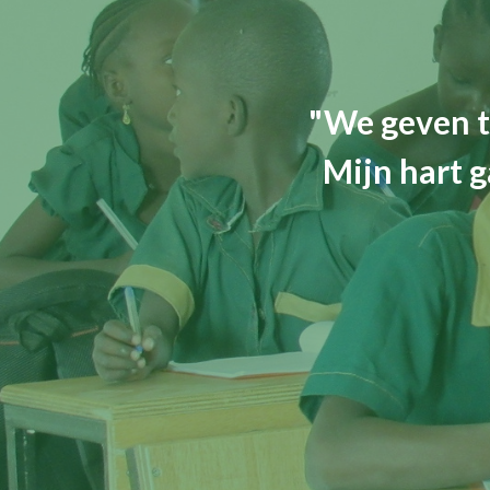
"We geven t
Mijn hart g