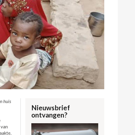
n huis
Nieuwsbrief
ontvangen?
e
 van
aakte.