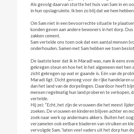
Als gevolg daarvan stortte het huis van Sam in en 
in hun opslagruimte. Ik ben zo blij dat we hem hebbe
Om Sam niet in een bevoorrechte situatie te plaatse
konden geven aan andere bewoners in het dorp. Dus
zakken cement.
Sam vertelde ons toen ook dat een aantal mensen (vo
onderhouden. Samen met Sam hebben we toen beslote
De laatste keer dat ik in Maradi was, nam ik eens e
gekregen steun en hoe het in het algemeen met hen al
zicht gekregen op wat er gaande is. Eén van de proble
Maradi ligt. Dicht genoeg voor de rijke handelaren u
dan het land van de dorpelingen. Daardoor heeft bij
mensen regelmatig hun land proberen te verkopen, daa
vertelde.
Hij zei: “Echt, het zijn de vrouwen die het meest lij
zoeken. De vrouwen en kinderen blijven achter en m
zoek naar werk op andermans akkers. Buiten het oo
verzamelen ook eetbare bladeren van struiken en klein
vervolgde Sam, 'laten veel vaders uit het dorp hun d