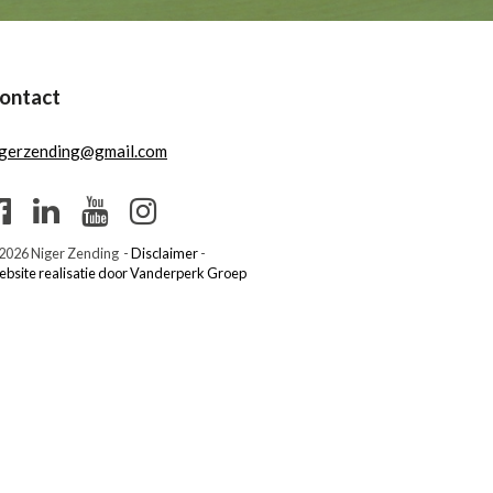
ontact
igerzending@gmail.com
2026 Niger Zending -
Disclaimer
-
bsite realisatie door Vanderperk Groep