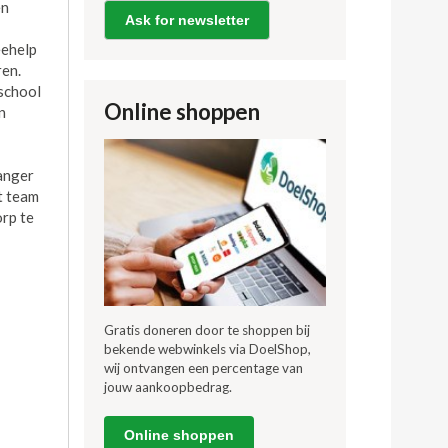
en
Ask for newsletter
eehelp
ren.
 school
Online shoppen
n
ganger
et team
rp te
Gratis doneren door te shoppen bij
bekende webwinkels via DoelShop,
wij ontvangen een percentage van
jouw aankoopbedrag.
Online shoppen