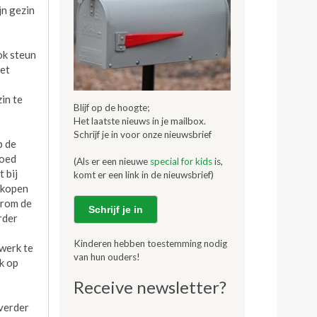
jn gezin
ok steun
met
in te
Blijf op de hoogte;
Het laatste nieuws in je mailbox.
Schrijf je in voor onze nieuwsbrief
p de
goed
(Als er een nieuwe
special for kids
is,
 bij
komt er een link in de nieuwsbrief)
j kopen
arom de
Schrijf je in
rder
Kinderen hebben toestemming nodig
 werk te
van hun ouders!
k op
Receive newsletter?
 verder