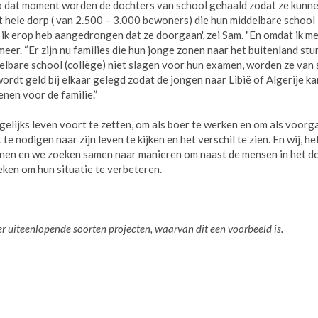
Op dat moment worden de dochters van school gehaald zodat ze kunn
het hele dorp ( van 2.500 – 3.000 bewoners) die hun middelbare school
en ik erop heb aangedrongen dat ze doorgaan', zei Sam. "En omdat ik m
er. “Er zijn nu families die hun jonge zonen naar het buitenland stu
elbare school (collège) niet slagen voor hun examen, worden ze van
wordt geld bij elkaar gelegd zodat de jongen naar Libië of Algerije ka
nen voor de familie.”
gelijks leven voort te zetten, om als boer te werken en om als voor
te nodigen naar zijn leven te kijken en het verschil te zien. En wij, h
nen en we zoeken samen naar manieren om naast de mensen in het do
eken om hun situatie te verbeteren.
eer uiteenlopende soorten projecten, waarvan dit een
voorbeeld is.