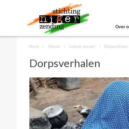
Over o
Home
Nieuws
Laatste nieuws!
Dorpsverhalen
Dorpsverhalen