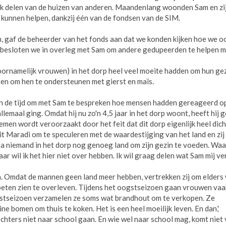
ook delen van de huizen van anderen. Maandenlang woonden Sam en zi
n kunnen helpen, dankzij één van de fondsen van de SIM.
n, gaf de beheerder van het fonds aan dat we konden kijken hoe we o
 besloten we in overleg met Sam om andere gedupeerden te helpen 
ornamelijk vrouwen) in het dorp heel veel moeite hadden om hun gez
n om hen te ondersteunen met gierst en maïs.
ven de tijd om met Sam te bespreken hoe mensen hadden gereageerd o
lemaal ging. Omdat hij nu zo'n 4,5 jaar in het dorp woont, heeft hij 
men wordt veroorzaakt door het feit dat dit dorp eigenlijk heel dicht
it Maradi om te speculeren met de waardestijging van het land en zi
na niemand in het dorp nog genoeg land om zijn gezin te voeden. Wa
r wil ik het hier niet over hebben. Ik wil graag delen wat Sam mij ve
den. Omdat de mannen geen land meer hebben, vertrekken zij om elders
oeten zien te overleven. Tijdens het oogstseizoen gaan vrouwen vaa
gstseizoen verzamelen ze soms wat brandhout om te verkopen. Ze
e bomen om thuis te koken. Het is een heel moeilijk leven. En dan,'
ochters niet naar school gaan. En wie wel naar school mag, komt niet