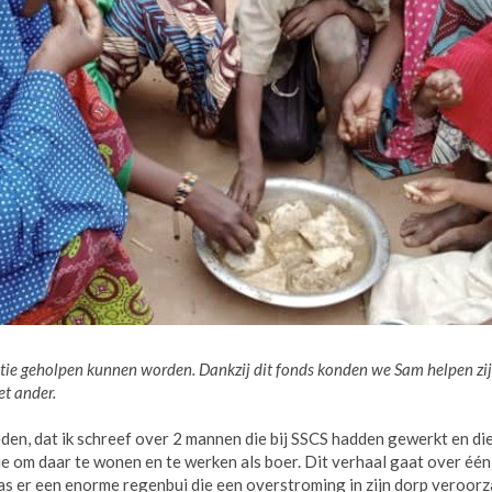
tie geholpen kunnen worden. Dankzij dit fonds konden
we Sam helpen zij
et ander.
eden, dat ik schreef over 2 mannen die bij SSCS hadden gewerkt en di
ie om daar te wonen en te werken als boer. Dit verhaal gaat over één
was er een enorme regenbui die een overstroming in zijn dorp veroorz