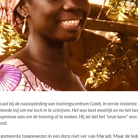
ficaat bij de naaiopleiding van trainingscentrum Caleb. In
eerste instantie
leerde mij om me toch in te
schrijven. Het was best moeilijk en na het tw
opnieuw aan om de training af te maken. Hij zei dat het "onze kans" was.
ond.
n gemeente toegewezen in een dorp niet ver van Maradi. Maar de led