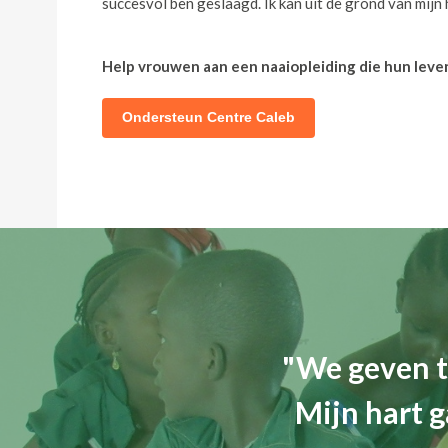
succesvol ben geslaagd. Ik kan uit de grond van mijn
Help vrouwen aan een naaiopleiding die hun leve
Ondersteun Centre Caleb
"We geven t
Mijn hart g