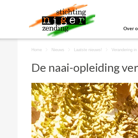
Over o
Home
Nieuws
Laatste nieuws!
Verandering in
De naai-opleiding ve