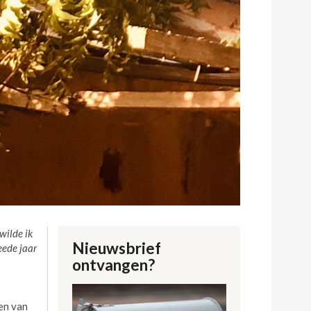
 wilde ik
Nieuwsbrief
eede jaar
ontvangen?
en van