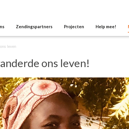
ns
Zendingspartners
Projecten
Help mee!
 ons leven
randerde ons leven!