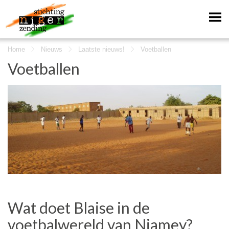
Home
Nieuws
Laatste nieuws!
Voetballen
Voetballen
Wat doet Blaise in de
voetbalwereld van Niamey?