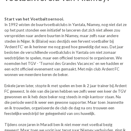
Start van het Voetbaltoernooi.
In 1992 wisten de buurtvoetbalclubs in Yantala, Niamey, nog niet dat ze
op het punt stonden een initiatief te lanceren dat zich niet alleen zou
verspreiden naar andere buurten in Niamey, maar zelfs naar andere
steden in Niger. Ik (Blaise) was destijds een fervent voetballer bij
‘Ardent FC’ en ik herinner me nog goed hoe geweldig dat was. Dat jaar
besloten de verschillende voetbalclubs in Yantala om niet zomaar
wedstrijden te spelen, maar een officieel toernooi te organiseren. We
noemden het TGV - 'Tournoi des Grandes Vacances' en we hadden er
een echt officieel evenement van gemaakt. Met mijn club Ardent FC
wonnen we meerdere keren de beker.
Enkele jaren later, stopte ik met spelen en ben ik 2 jaar trainer bij Ardent
FC geweest. In één van die jaren hebben we zelfs weer een keer de TGV
gewonnen en ik heb deze beker nog steeds in mijn kantoor staan. Na
die periode werd ik weer een gewone supporter. Maar toen Jeannette
en ik trouwden, organiseerde de club de dag na ons trouwen een
feestelijke wedstrijd ter gelegenheid van ons huwelijk.
Tijdens onze jaren in Maradi ben ik niet meer met voetbal bezig
geweest. Maar toen we vorig jaar terug naar Niamey verhuisden, ging ik