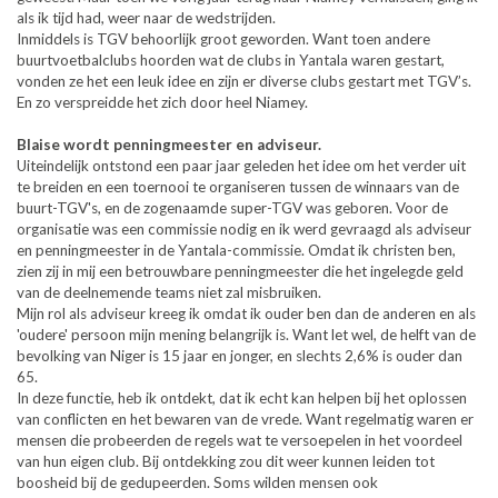
als ik tijd had, weer naar de wedstrijden.
Inmiddels is TGV behoorlijk groot geworden. Want toen andere
buurtvoetbalclubs hoorden wat de clubs in Yantala waren gestart,
vonden ze het een leuk idee en zijn er diverse clubs gestart met TGV’s.
En zo verspreidde het zich door heel Niamey.
Blaise wordt penningmeester en adviseur.
Uiteindelijk ontstond een paar jaar geleden het idee om het verder uit
te breiden en een toernooi te organiseren tussen de winnaars van de
buurt-TGV's, en de zogenaamde super-TGV was geboren. Voor de
organisatie was een commissie nodig en ik werd gevraagd als adviseur
en penningmeester in de Yantala-commissie. Omdat ik christen ben,
zien zij in mij een betrouwbare penningmeester die het ingelegde geld
van de deelnemende teams niet zal misbruiken.
Mijn rol als adviseur kreeg ik omdat ik ouder ben dan de anderen en als
'oudere' persoon mijn mening belangrijk is. Want let wel, de helft van de
bevolking van Niger is 15 jaar en jonger, en slechts 2,6% is ouder dan
65.
In deze functie, heb ik ontdekt, dat ik echt kan helpen bij het oplossen
van conflicten en het bewaren van de vrede. Want regelmatig waren er
mensen die probeerden de regels wat te versoepelen in het voordeel
van hun eigen club. Bij ontdekking zou dit weer kunnen leiden tot
boosheid bij de gedupeerden. Soms wilden mensen ook