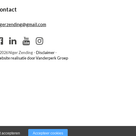
ontact
igerzending@gmail.com
2026 Niger Zending -
Disclaimer
-
bsite realisatie door Vanderperk Groep
t accepteren
Accepteer cookies