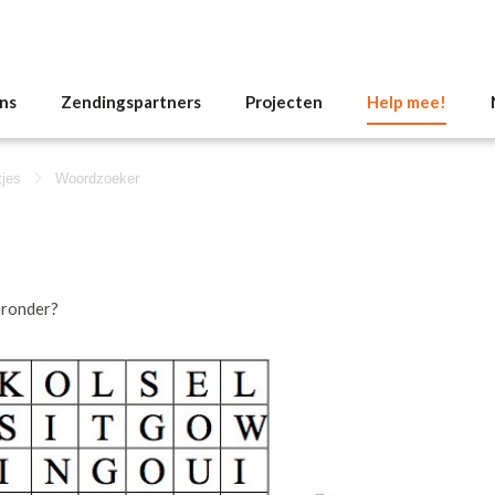
ns
Zendingspartners
Projecten
Help mee!
tjes
Woordzoeker
eronder?