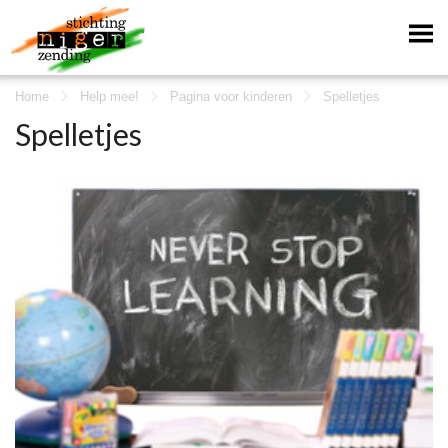
Home
Help mee!
Pagina voor kinderen
Spelletjes
Spelletjes